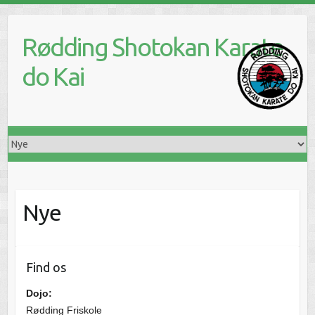
Skip
to
Rødding Shotokan Karate
content
do Kai
Nye
Find os
Dojo:
Rødding Friskole