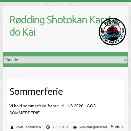
Skip
to
Rødding Shotokan Karate
content
do Kai
Sommerferie
Vi hold sommerferie frem til d 11/8 2026 GOD
SOMMERFERIE
Somm
Poul Jackobsen
5. juli 2026
Ikke-kategoriseret