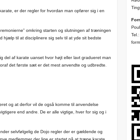
Rødd
Ting
 karate, er der regler for hvordan man opfører sig i en
For
Poul
eremonierne” omkring starten og slutningen af træningen
Tel.
hjælp til at disciplinere sig selv til at yde sit bedste
for
ig del af karate uanset hvor højt eller lavt gradueret man
hvoraf det første sæt er det mest anvendte og udbredte.
ret og at derfor vil de også komme til anvendelse
gtigere end andre. De er alle vigtige, hver for sig og i
kender selvfølgelig de Dojo regler der er gældende og
nye medlemmer der lige er startet på at træne karate.