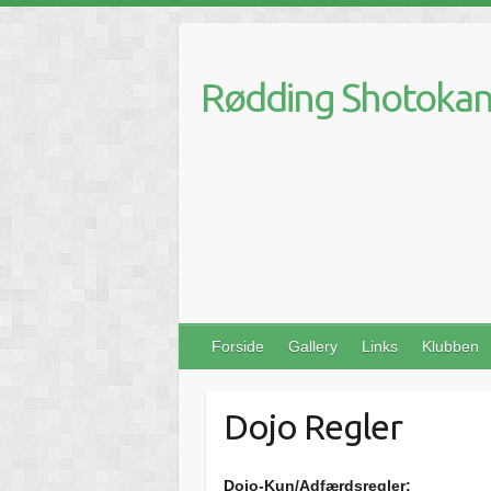
Skip
to
content
Rødding Shotokan 
Forside
Gallery
Links
Klubben
Dojo Regler
Dojo-Kun/Adfærdsregler: