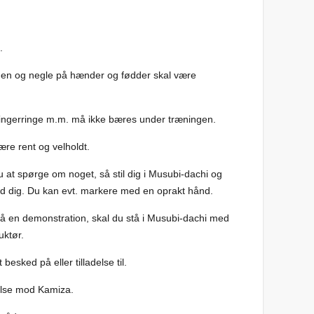
.
rden og negle på hænder og fødder skal være
ingerringe m.m. må ikke bæres under træningen.
ære rent og velholdt.
 at spørge om noget, så stil dig i Musubi-dachi og
od dig. Du kan evt. markere med en oprakt hånd.
 på en demonstration, skal du stå i Musubi-dachi med
uktør.
esked på eller tilladelse til.
hilse mod Kamiza.