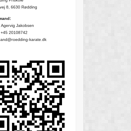
ing Friskole
vej 8, 6630 Rødding
mand:
 Agervig Jakobsen
: +45 20108742
mand@roedding-karate.dk