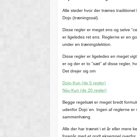
Alle steder hvor der trænes traditionel
Dojo (træningssal).
Disse regler er meget ens og selve “c
er ligeledes ret ens. Reglerne er en god 
under en træningslektion.
Disse regler er ligeledes en meget vigt
er og der er to ”sæt” af disse regler, 
Det drejer sig om
Dojo-Kun (de 5 regler)
Niju-Kun (de 20 regler)
Begge regelsæt er meget bredt formule
udenfor Dojo´en. Ingen af reglerne er vi
sammenhæng.
Alle der har trænet i et år eller mere 
foregår med et godt eksempel overfor 