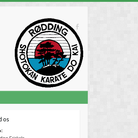
d os
o: