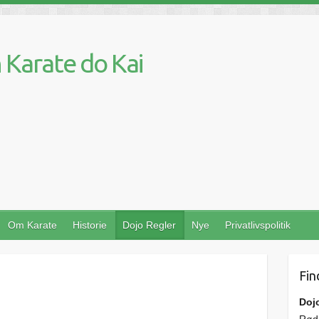
Karate do Kai
Om Karate
Historie
Dojo Regler
Nye
Privatlivspolitik
Fin
Doj