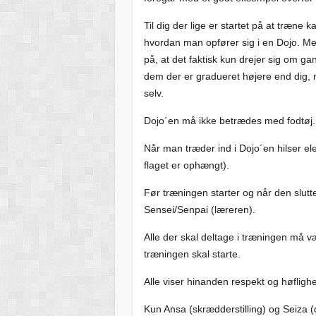
Til dig der lige er startet på at træne k
hvordan man opfører sig i en Dojo. M
på, at det faktisk kun drejer sig om ga
dem der er gradueret højere end dig, m
selv.
Dojo´en må ikke betrædes med fodtøj.
Når man træder ind i Dojo´en hilser e
flaget er ophængt).
Før træningen starter og når den slutt
Sensei/Senpai (læreren).
Alle der skal deltage i træningen må væ
træningen skal starte.
Alle viser hinanden respekt og høfligh
Kun Ansa (skrædderstilling) og Seiza (den