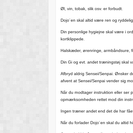
Øl, vin, tobak, slik osv. er forbudt.
Dojo´en skal altid være ren og ryddelig
Din personlige hygiejne skal være i o
kortklippede.
Halskæder, ørenringe, armbåndsure, f
Din Gi og evt. andet træningstøj skal v
Afbryd aldrig Sensei/Senpai. Ønsker du
afvent at Sensei/Senpai vender sig m
Når du modtager instruktion eller ser
opmærksomheden rettet mod din instr
Ingen træner andet end det de har fået b
Når du forlader Dojo´en skal du altid 