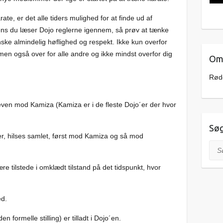
arate, er det alle tiders mulighed for at finde ud af
ens du læser Dojo reglerne igennem, så prøv at tænke
nske almindelig høflighed og respekt. Ikke kun overfor
en også over for alle andre og ikke mindst overfor dig
Om 
Rødd
leven mod Kamiza (Kamiza er i de fleste Dojo´er der hvor
Sø
er, hilses samlet, først mod Kamiza og så mod
Søg
re tilstede i omklædt tilstand på det tidspunkt, hvor
ed.
 formelle stilling) er tilladt i Dojo´en.