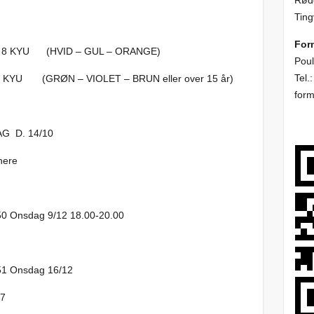
Rødd
Ting
For
 KYU (HVID – GUL – ORANGE)
Poul
Tel.
RØN – VIOLET – BRUN eller over 15 år)
for
 14/10
nere
2 18.00-20.00
ag 16/12
27