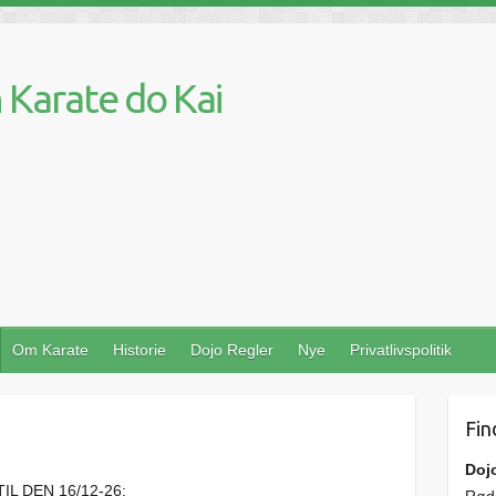
Karate do Kai
Om Karate
Historie
Dojo Regler
Nye
Privatlivspolitik
Fin
Doj
IL DEN 16/12-26: