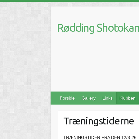
Skip
to
content
Rødding Shotokan 
Forside
Gallery
Links
Klubben
Træningstiderne
TRÆNINGSTIDER FRA DEN 12/8-26 T