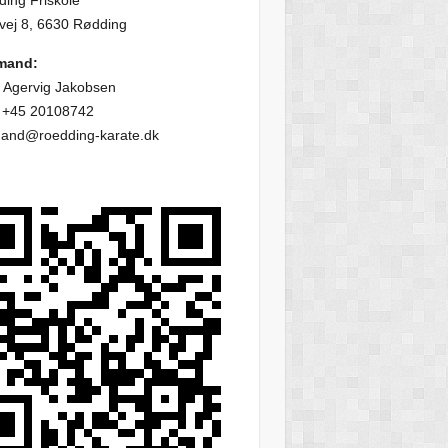
ing Friskole
vej 8, 6630 Rødding
mand:
 Agervig Jakobsen
: +45 20108742
mand@roedding-karate.dk