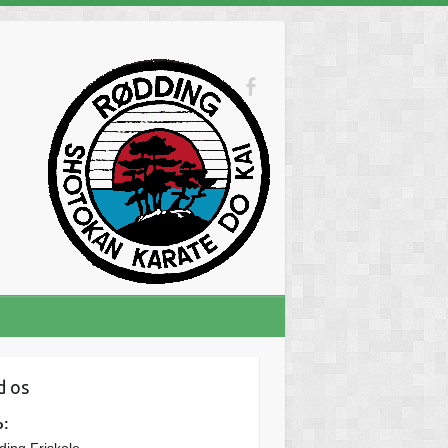
d os
o: