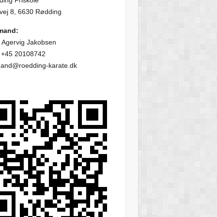
ing Friskole
vej 8, 6630 Rødding
mand:
 Agervig Jakobsen
: +45 20108742
mand@roedding-karate.dk