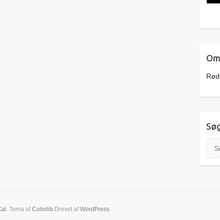
Om 
Rødd
Sø
Søg
Kai
. Tema af
Colorlib
Drevet af
WordPress