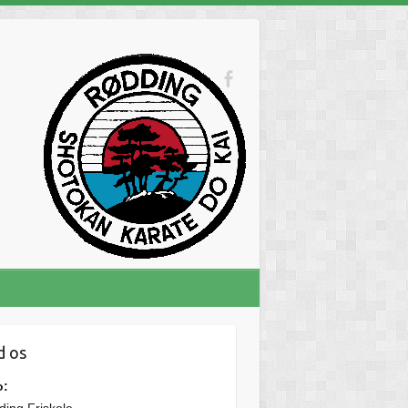
d os
o: