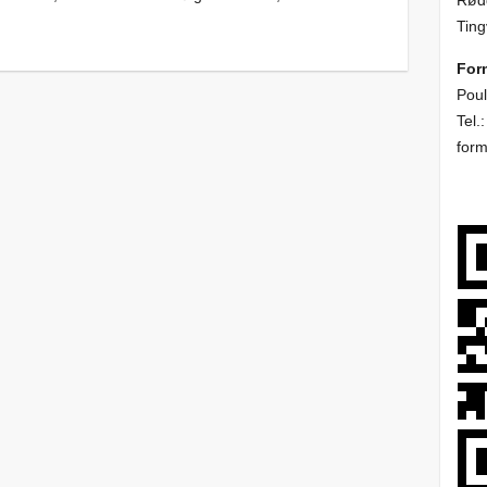
Rødd
Ting
For
Poul
Tel.
for